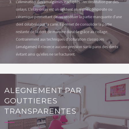
L’élimination des amalgames inadaptés : reconstitution par des
onlays. L’inlay-onlay est un élément en résine composite ou
céramique permettant de reconstituer la partie manquante d’une
dent délabrée par la carie. Il permet de consolider la partie
restante de la dent de manière durable grâce au collage.
Contrairement aux techniques d'obturation classiques
(amalgames) il n'exerce aucune pression sur la paroi des dents
évitant ainsi qu'elles ne se fracturent.
ALEGNEMENT PAR
GOUTTIERES
TRANSPARENTES