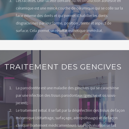
Les facettes. Une facette dentaire ou reconstruction adhésive en
céramique est une mince couche de céramique qui se colle sur la
face externe des dents et qui permet d’habiller les dents
disgracieuses par leur forme, position , teinte et aspect de
surface. Cela permet un résultat esthétique immédiat.
TRAITEMENT DES GENCIVES
La parodontite est une maladie des gencives qui se caractérise
par une infection des tissus parodontaux (gencive et os sous-
jacent);
Le traitement initial. Il se fait par la désinfection des tissus de façon
mécanique (détartrage, surfaçage, aéropolissage) et de façon
clinique (traitement médicamenteux). Une réevaluation se fait