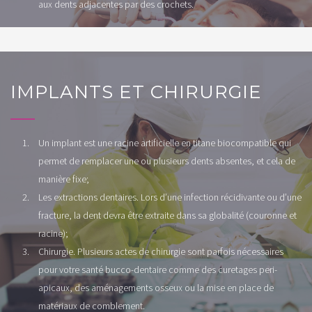
aux dents adjacentes par des crochets.
IMPLANTS ET CHIRURGIE
Un implant est une racine artificielle en titane biocompatible qui
permet de remplacer une ou plusieurs dents absentes, et cela de
manière fixe;
Les extractions dentaires. Lors d’une infection récidivante ou d’une
fracture, la dent devra être extraite dans sa globalité (couronne et
racine);
Chirurgie. Plusieurs actes de chirurgie sont parfois nécessaires
pour votre santé bucco-dentaire comme des curetages peri-
apicaux, des aménagements osseux ou la mise en place de
matériaux de comblement.