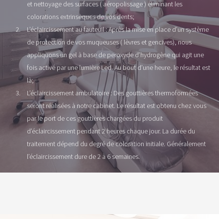
et nettoyage des surfaces ( aéropolissage ) éliminant les
colorations extrinsèques de vos dents;
L’éclaircissement au fauteuil : Après la mise en place d’un système
de protection de vos muqueuses ( lèvres et gencives), nous
appliquons un gel à base de peroxyde d’hydrogène qui agit une
fois activé par une lumière Led. Au bout d’une heure, le résultat est
là;
L’éclaircissement ambulatoire : Des gouttières thermoformées
seront réalisées à notre cabinet. Le résultat est obtenu chez vous
par le port de ces gouttières chargées du produit
d’éclaircissement pendant 2 heures chaque jour. La durée du
traitement dépend du degré de coloration initiale. Généralement
l’éclaircissement dure de 2 à 6 semaines.