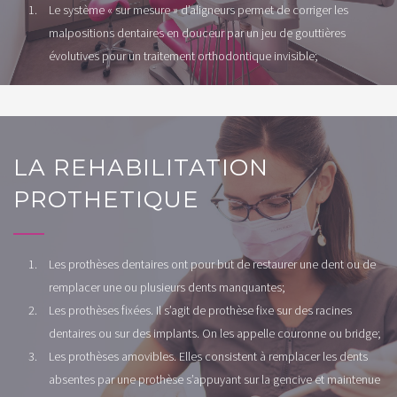
Le système « sur mesure » d’aligneurs permet de corriger les
malpositions dentaires en douceur par un jeu de gouttières
évolutives pour un traitement orthodontique invisible;
LA REHABILITATION
PROTHETIQUE
Les prothèses dentaires ont pour but de restaurer une dent ou de
remplacer une ou plusieurs dents manquantes;
Les prothèses fixées. Il s’agit de prothèse fixe sur des racines
dentaires ou sur des implants. On les appelle couronne ou bridge;
Les prothèses amovibles. Elles consistent à remplacer les dents
absentes par une prothèse s’appuyant sur la gencive et maintenue